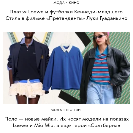
•
МОДА
КИНО
Платья Loewe и футболки Кеннеди-младшего.
Стиль в фильме «Претенденты» Луки Гуаданьино
•
МОДА
ШОПИНГ
Поло — новые майки. Их носят модели на показах
Loewe и Miu Miu, а еще герои «Солтберна»