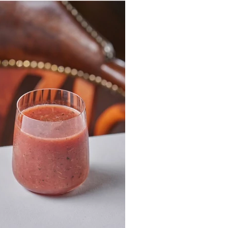
НОВОСТИ
ардо ДиКаприо и Лорен Санчес Безос
ают совместный проект Phoenix Species
Project
ме Мельникова в Москве завершилась
реставрация
на Мурашкина выпустила спортивную
линейку Mur Sport