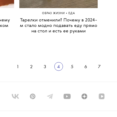
е
при
•
ОБРАЗ ЖИЗНИ
ЕДА
очему
Тарелки отменили? Почему в 2024-
Знак
ском
м стало модно подавать еду прямо
на стол и есть ее руками
Ставр
кр