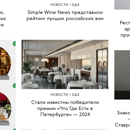
•
НОВОСТИ
ЕДА
ю.
Simple Wine News представили
Что у
вых
рейтинг лучших российских вин
Blue
вы
йогур