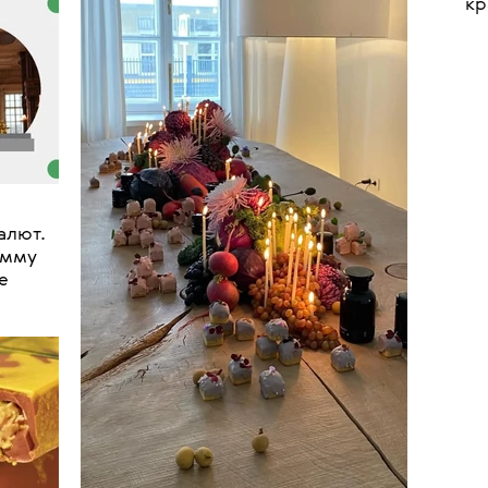
•
НОВОСТИ
ЕДА
Стали известны победители
премии «Что Где Есть в
Петербурге» — 2024
алют.
Рес
амму
ар