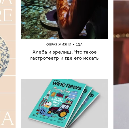
олько
тер
ах,
Леон
запуск
В До
•
ОБРАЗ ЖИЗНИ
ЕДА
Хлеба и зрелищ. Что такое
Кари
гастротеатр и где его искать