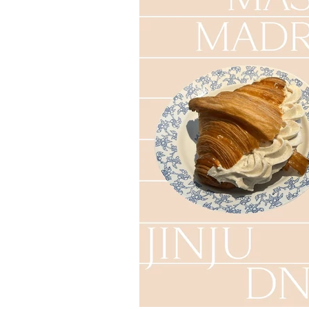
•
ОБРАЗ ЖИЗНИ
ЕДА
Не столько творчество, ск
математика. Шеф-конди
Андрей Баглай — о десерт
сложных и не очень