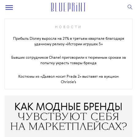
НОВОСТИ
Прибыль Disney выросла на 21% в третьем квартале благодаря
удачному релизу «Истории игрушек 5»
Бывших сотрудников Chanel приговорили к тюремным срокам за
попытку украсть товары бренда
Костюмы из «Дьявол носит Prada 2» выставят на аукцион
Christie’s