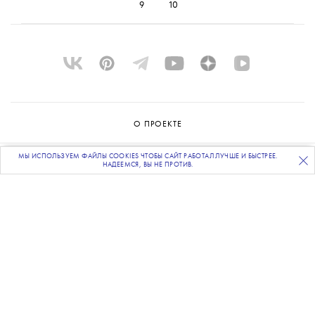
9
10
О ПРОЕКТЕ
КОМАНДА
МЫ ИСПОЛЬЗУЕМ ФАЙЛЫ COOKIES ЧТОБЫ САЙТ РАБОТАЛ ЛУЧШЕ И БЫСТРЕЕ.
ПОДПИСЫВАЙТЕСЬ
НА НАШУ
ВЕЧЕРНЮЮ РАССЫЛКУ
НАДЕЕМСЯ, ВЫ НЕ ПРОТИВ.
BLUE LAB
КОНТАКТЫ
РАССЫЛКА
РЕКЛАМОДАТЕЛЯМ
ПОЛИТИКА КОНФИДЕНЦИАЛЬНОСТИ