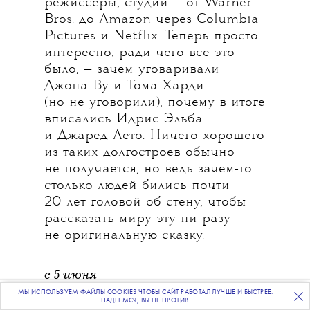
режиссеры, студии — от Warner
Bros. до Amazon через Columbia
Pictures и Netflix. Теперь просто
интересно, ради чего все это
было, — зачем уговаривали
Джона Ву и Тома Харди
(но не уговорили), почему в итоге
вписались Идрис Эльба
и Джаред Лето. Ничего хорошего
из таких долгостроев обычно
не получается, но ведь зачем-то
столько людей бились почти
20 лет головой об стену, чтобы
рассказать миру эту ни разу
не оригинальную сказку.
с 5 июня
МЫ ИСПОЛЬЗУЕМ ФАЙЛЫ COOKIES ЧТОБЫ САЙТ РАБОТАЛ ЛУЧШЕ И БЫСТРЕЕ.
ПОДПИСЫВАЙТЕСЬ
НА НАШУ
ВЕЧЕРНЮЮ РАССЫЛКУ
НАДЕЕМСЯ, ВЫ НЕ ПРОТИВ.