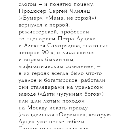
слогом — и понятно почему.
Продюсер Сергей Члиянц
(«Бумер», «Мама, не горюй»)
вернулся к первой,
режиссерской, профессии
со сценарием Петра Луцика
и Алексея Саморядова, знаковых
авторов 90-х, отличавшихся
и впрямь былинным,
мифологическим сознанием, —
в их героях всегда было что-то
удалое и богатырское, работали
они сталеварами на уральском
заводе («Дети чугунных богов»)
или шли лютым походом
на Москву искать правду
(скандальная «Окраина», которую
Луцик уже после гибели
Саморядова поставил как