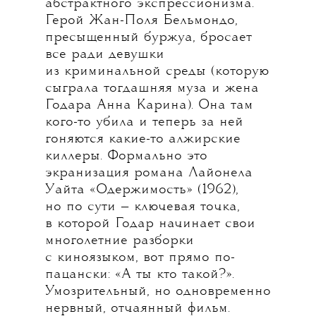
абстрактного экспрессионизма.
Герой Жан-Поля Бельмондо,
пресыщенный буржуа, бросает
все ради девушки
из криминальной среды (которую
сыграла тогдашняя муза и жена
Годара Анна Карина). Она там
кого-то убила и теперь за ней
гоняются какие-то алжирские
киллеры. Формально это
экранизация романа Лайонела
Уайта «Одержимость» (1962),
но по сути — ключевая точка,
в которой Годар начинает свои
многолетние разборки
с киноязыком, вот прямо по-
пацански: «А ты кто такой?».
Умозрительный, но одновременно
нервный, отчаянный фильм.