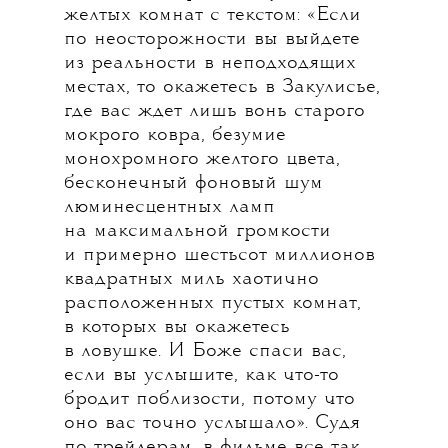
желтых комнат с текстом: «Если
по неосторожности вы выйдете
из реальности в неподходящих
местах, то окажетесь в Закулисье,
где вас ждет лишь вонь старого
мокрого ковра, безумие
монохромного желтого цвета,
бесконечный фоновый шум
люминесцентных ламп
на максимальной громкости
и примерно шестьсот миллионов
квадратных миль хаотично
расположенных пустых комнат,
в которых вы окажетесь
в ловушке. И Боже спаси вас,
если вы услышите, как что-то
бродит поблизости, потому что
оно вас точно услышало». Судя
по трейлерам, в фильме все так