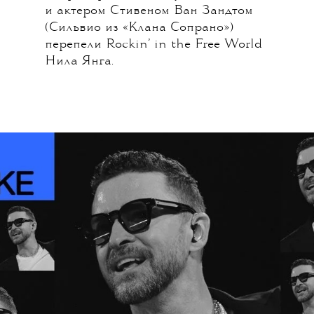
и актером Стивеном Ван Зандтом
(Сильвио из «Клана Сопрано»)
перепели Rockin’ in the Free World
Нила Янга.