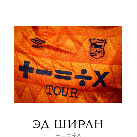
ЭД ШИРАН
+–=÷×