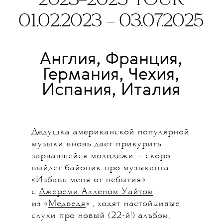
2023–2025 TOUR
01.02.2023 – 03.07.2025
Англия, Франция,
Германия, Чехия,
Испания, Италия
Дедушка американской популярной
музыки вновь дает прикурить
зарвавшейся молодежи — скоро
выйдет байопик про музыканта
«Избавь меня от небытия»
с
Джереми Алленом Уайтом
из «
Медведя
» , ходят настойчивые
слухи про новый (22-й!) альбом,