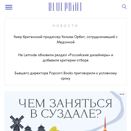
НОВОСТИ
Умер британский продюсер Уильям Орбит, сотрудничавший с
Мадонной
На Lamoda обновили раздел «Российские дизайнеры» и
добавили критерии отбора
Бывшего директора Popcorn Books приговорили к условному
сроку