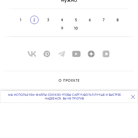
нужно
1
2
3
4
5
6
7
8
9
10
О ПРОЕКТЕ
КОМАНДА
МЫ ИСПОЛЬЗУЕМ ФАЙЛЫ COOKIES ЧТОБЫ САЙТ РАБОТАЛ ЛУЧШЕ И БЫСТРЕЕ.
ПОДПИСЫВАЙТЕСЬ
НА НАШУ
ВЕЧЕРНЮЮ РАССЫЛКУ
НАДЕЕМСЯ, ВЫ НЕ ПРОТИВ.
BLUE LAB
КОНТАКТЫ
РАССЫЛКА