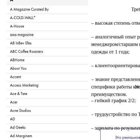
A
Тре
A Magazine Curated By
A-COLD-WALL*
– высокая степень отв
A-House
aaa.magazine
– аналогичный опыт р
AB InBev Efes
менеджером/старшим 
одежды от 1 года;
ABC Coffee Roasters
ABHome
– клиентоориентирова
About You
Accent
– знание представлен
Access Marketing
специфики работы кон
Ус
преимуществом.
Ace & Tate
– гибкий график 2/2;
Acer
Acne Studios
– трудоустройство по 
AD
– зарплата по результ
Ad Geeks
Ad Marginem
Это рекламное