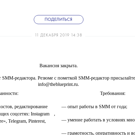
ПОДЕЛИТЬСЯ
11 ДЕКАБРЯ 2019 14:38
Вакансия закрыта.
ет SMM-редактора. Резюме с пометкой SMM-редактор присылайте
info@theblueprint.ru.
анности:
Требования:
постов, редактирование
— опыт работы в SMM от года;
💧
щих соцсетях:
Instagram
,
— умение работать в условиях мно
», Telegram, Pinterest,
— грамотность, оперативность и в