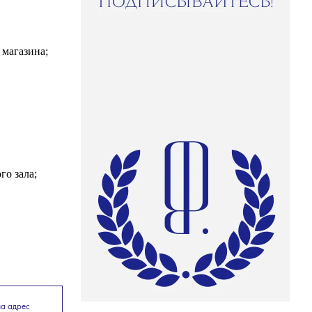
 магазина;
го зала;
на адрес