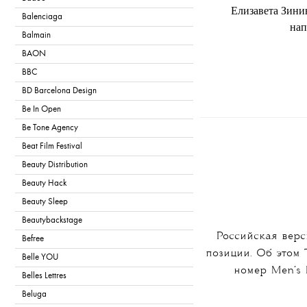
Елизавета Зини
Balenciaga
нап
Balmain
BAON
BBC
BD Barcelona Design
Be In Open
Be Tone Agency
T
Beat Film Festival
Beauty Distribution
Beauty Hack
Beauty Sleep
Beautybackstage
Российская верс
Befree
позиции. Об этом 
Belle YOU
номер Men’s 
Belles Lettres
Beluga