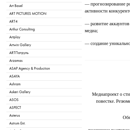
— прогнозирование рос
Art Basel
активности конкурент
ART PICTURES MOTION
ART4
— развитие аккаунтов
Arthur Consulting
медиа;
Artplay
— создание уникально
Artwin Gallery
интерактивные матери
ARTПатруль
Arzamas
— размещение публик
T
ASAP Agency & Production
ASAYA
Ashram
Askeri Gallery
Медиапроект о сти
ASOS
повестке. Резюм
ASPECT
Asterus
Обя
Astrum Ent.