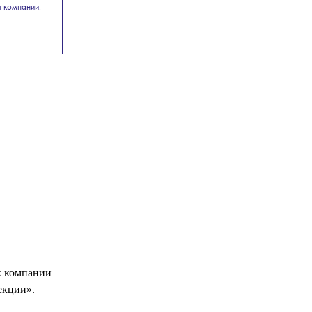
п компании.
к компании
екции».