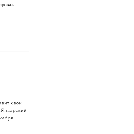
ировала
авит свои
. Январский
кабря.