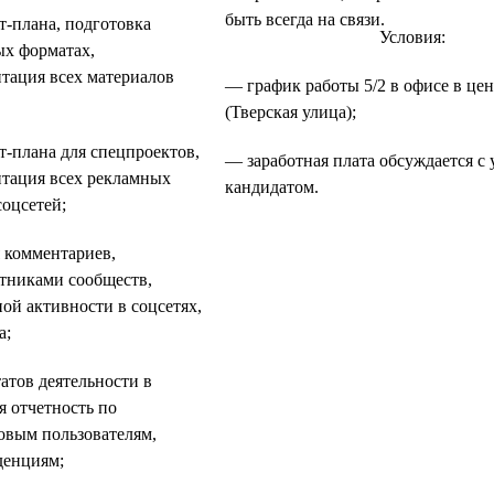
быть всегда на связи.
т-плана, подготовка
Условия:
ых форматах,
птация всех материалов
— график работы 5/2 в офисе в це
(Тверская улица);
т-плана для спецпроектов,
— заработная плата обсуждается 
птация всех рекламных
кандидатом.
соцсетей;
 комментариев,
стниками сообществ,
ой активности в соцсетях,
а;
атов деятельности в
я отчетность по
новым пользователям,
денциям;