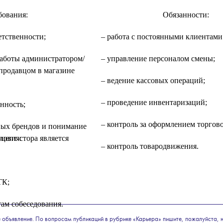
бования:
Обязанности:
етственности;
– работа с постоянными клиентами
аботы администратором/
– управление персоналом смены;
продавцом в магазине
– ведение кассовых операций;
– проведение инвентаризаций;
нность;
– контроль за оформлением торгово
ных брендов и понимание
цепт-стора является
ловия:
– контроль товародвижения.
ТК;
атам собеседования.
 объявление. По вопросам публикаций в рубрике «Карьера» пишите, пожалуйста, 