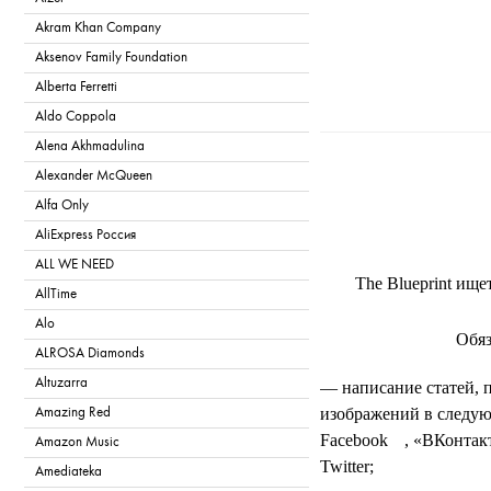
Akram Khan Company
Aksenov Family Foundation
Alberta Ferretti
Aldo Coppola
Alena Akhmadulina
T
Alexander McQueen
Alfa Only
AliExpress Россия
ALL WE NEED
The Blueprint ищ
AllTime
Alo
Обяз
ALROSA Diamonds
Altuzarra
— написание статей, 
изображений в следую
Amazing Red
💧
Facebook
, «ВКонтакте
Amazon Music
Twitter;
Amediateka