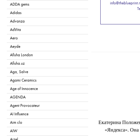
info@theblueprint
ADDA gems
Т
Adidas
Advanza
AdVita
Aero
Aeyde
Afisha London
T
Afisha.uz
Aga, Salve
Agami Ceramics
Age of Innocence
AGENDA
Agent Provocateur
AI Influence
Екатерина Положен
Aim clo
«Яндекса». Она
AIW
Aizel