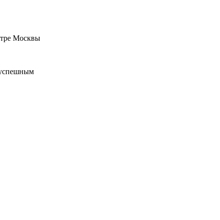
нтре Москвы
с успешным