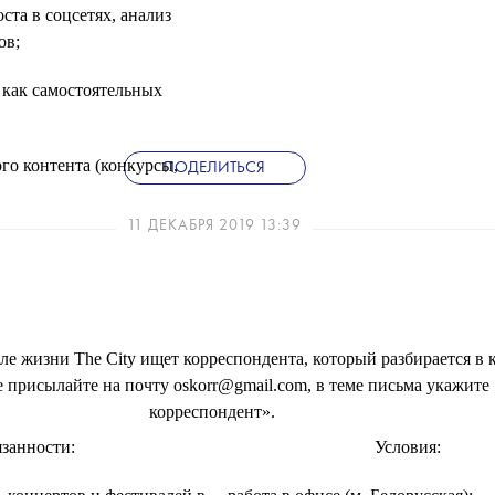
та в соцсетях, анализ
ов;
 как самостоятельных
го контента (конкурсы,
ПОДЕЛИТЬСЯ
алы);
11 ДЕКАБРЯ 2019 13:39
аций в Яндекс.Дзен.
ле жизни The City ищет корреспондента, который разбирается в 
е присылайте на почту oskorr@gmail.com, в теме письма укажите
корреспондент».
занности:
Условия: