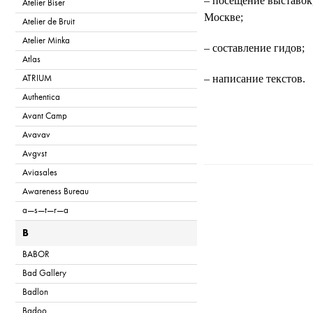
– посещение выставок
Atelier Biser
Москве;
Atelier de Bruit
Atelier Minka
– составление гидов;
Atlas
– написание текстов.
ATRIUM
Authentica
Avant Camp
Avavav
Avgvst
Aviasales
T
Awareness Bureau
a—s—t—r—a
B
BABOR
Bad Gallery
Badlon
Badoo