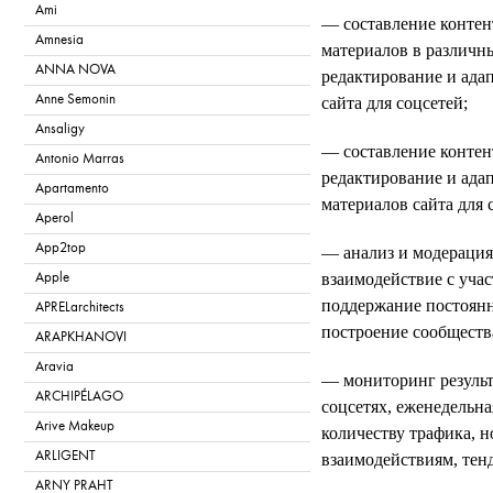
Ami
— составление контен
Amnesia
материалов в различн
ANNA NOVA
редактирование и ада
Anne Semonin
сайта для соцсетей;
Ansaligy
— составление контен
Antonio Marras
редактирование и ада
Apartamento
материалов сайта для 
Aperol
App2top
— анализ и модерация
взаимодействие с уча
Apple
поддержание постоянн
APRELarchitects
построение сообществ
ARAPKHANOVI
Aravia
— мониторинг результ
ARCHIPÉLAGO
соцсетях, еженедельна
Arive Makeup
количеству трафика, 
ARLIGENT
взаимодействиям, тен
ARNY PRAHT