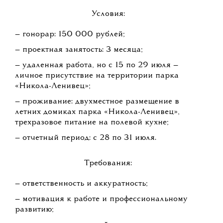
— составление сметы, контроль бюджета и
разработка бартерных условий;
— формирование пула фотографов и
распределение задач между ними;
— сбор информации о проживании и трансфере
фотографов при необходимости;
— встреча фотографов на территории фестиваля
и их онбординг;
— передача таймингов работ площадок
фестиваля;
— контроль осуществления фото- и видеосъемки
на фестивале;
— контроль сроков получения материалов и
загрузка на Flickr;
— контроль выполнения условий договоров со
стороны фестиваля и исполнителей;
— подготовка отчета о мероприятии и