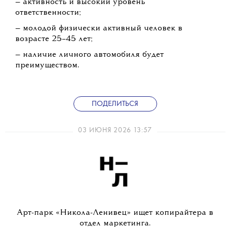
финальной сметы.
Условия:
— гонорар: 150 000 рублей;
— проектная занятость: 3 месяца;
— удаленная работа, но с 15 по 29 июля —
личное присутствие на территории парка
«Никола-Ленивец»;
— проживание: двухместное размещение в
летних домиках парка «Никола-Ленивец»,
трехразовое питание на полевой кухне;
— отчетный период: с 28 по 31 июля.
Требования:
— ответственность и аккуратность;
— мотивация к работе и профессиональному