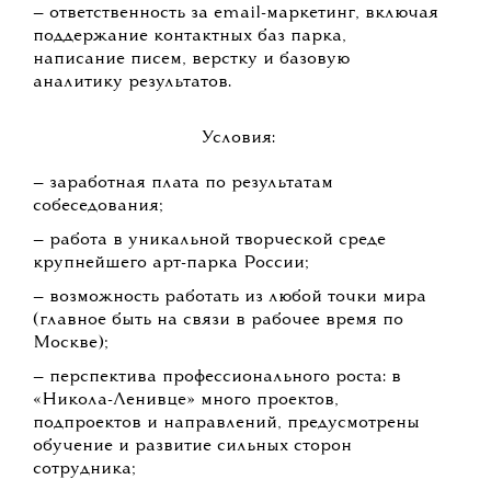
Арт-парк «Никола-Ленивец» ищет копирайтера в
отдел маркетинга.
Резюме, краткое сопроводительное письмо (1−2
абзаца о том, почему вы подходите на эту
позицию) с темой «Копирайтер от The Blueprint»
отправляйте на почту:
welcome@nikola-lenivets.ru
Обязанности:
— создание и редактирование текстов для
различных форматов и каналов коммуникации:
соцсети, лендинги, письма и телеграм-
рассылки, печатная продукция (экспликации,
навигация, описания товаров), маркетинговые
презентации, памятки и другие материалы;
— составление ТЗ для дизайнера, веб-
дизайнера и других креаторов;
— редактирование контента на сайте;