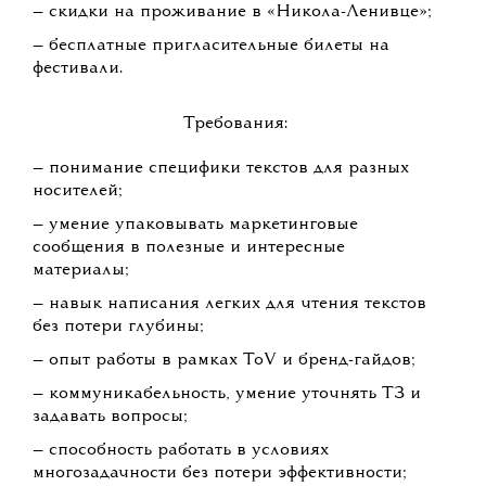
— ведение социальных сетей совместно с SMM-
менеджером;
— ответственность за email-маркетинг, включая
поддержание контактных баз парка,
написание писем, верстку и базовую
аналитику результатов.
Условия:
— заработная плата по результатам
собеседования;
— работа в уникальной творческой среде
крупнейшего арт-парка России;
— возможность работать из любой точки мира
(главное быть на связи в рабочее время по
Москве);
— перспектива профессионального роста: в
«Никола-Ленивце» много проектов,
подпроектов и направлений, предусмотрены