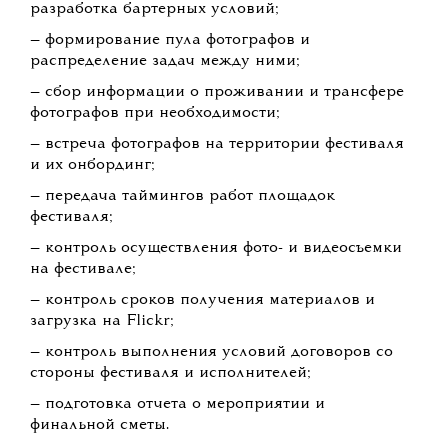
направлений согласно их ТЗ;
— организация производства экспликаций на
мольберты;
— логистика навигации (таблички, флаги) и
экспликаций на территории парка совместно
со службами парка и водителем;
— расстановка навигации (таблички, флаги) и
экспликаций фестиваля по территории парка
согласно карте активностей совместно с
волонтерами и техкомандой парка;
— подготовка отчета о мероприятии и
финальной сметы;
— координация фотографов и видеооператоров;
— подбор фотографов и видеооператоров;
— сбор тз от команды на фото- и видеосъемку;
— обеспечение соблюдения дедлайнов
постановки тз от менеджеров и продюсеров
направлений;