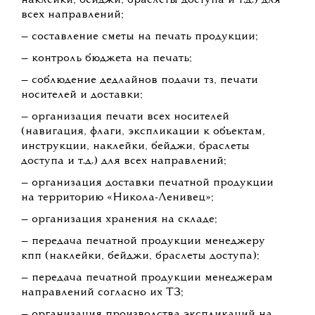
Арт-парк «Никола-Ленивец» ищет менеджера по
печати полиграфии, навигации и координатора
фотографов.
Резюме и сопроводительное письмо с темой «от
The Blueprint» отправляйте на почту:
pavel.turkin@nikola-lenivets.com или
+79030040307 (Тelegram). Вакансия закрыта.
Обязанности:
— разработка регламента постановки тз на
печать для всех служб фестиваля;
— ведение рабочей папки на гугл диске
фестиваля;
— фиксация производственного календаря,
составление плана реализации направления;
— составление таблиц заявок на печать всей