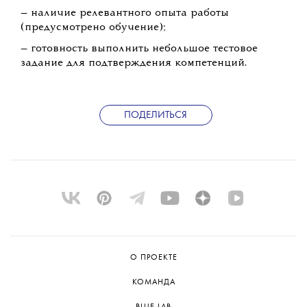
обучение и развитие сильных сторон
сотрудника;
— скидки на проживание в «Никола-Ленивце»;
— бесплатные пригласительные билеты на
фестивали.
Требования:
— понимание специфики текстов для разных
носителей;
— умение упаковывать маркетинговые
сообщения в полезные и интересные
материалы;
— навык написания легких для чтения текстов
без потери глубины;
— опыт работы в рамках ToV и бренд-гайдов;
— коммуникабельность, умение уточнять ТЗ и
задавать вопросы;