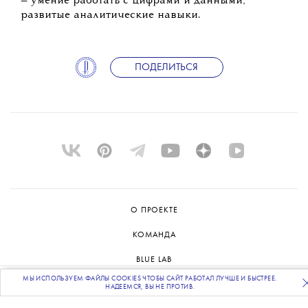
— умение работать с цифрами и данными,
развитые аналитические навыки.
ПОДЕЛИТЬСЯ
О ПРОЕКТЕ
КОМАНДА
BLUE LAB
ПОДПИСЫВАЙТЕСЬ
МЫ ИСПОЛЬЗУЕМ ФАЙЛЫ COOKIES ЧТОБЫ САЙТ РАБОТАЛ ЛУЧШЕ И БЫСТРЕЕ.
КОНТАКТЫ
НА НАШУ
ВЕЧЕРНЮЮ РАССЫЛКУ
НАДЕЕМСЯ, ВЫ НЕ ПРОТИВ.