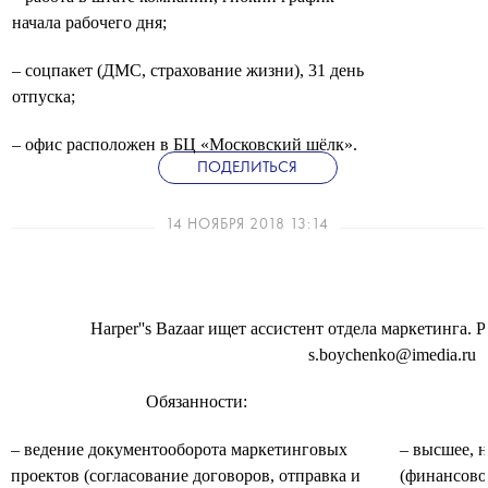
начала рабочего дня;
– соцпакет (ДМС, страхование жизни), 31 день
отпуска;
– офис расположен в БЦ «Московский шёлк».
ПОДЕЛИТЬСЯ
14 НОЯБРЯ 2018 13:14
Harper''s Bazaar ищет ассистент отдела маркетинга.
s.boychenko@imedia.ru
Обязанности:
– ведение документооборота маркетинговых
– высшее, 
проектов (согласование договоров, отправка и
(финансово