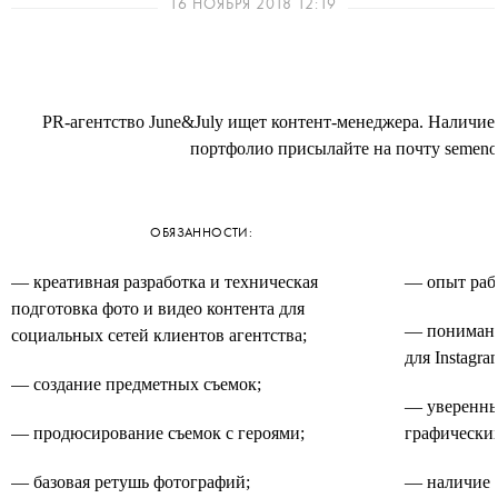
16 НОЯБРЯ 2018 12:19
PR-агентство June&July ищет контент-менеджера. Наличие
портфолио присылайте на почту semenov
ОБЯЗАННОСТИ:
— креативная разработка и техническая
— опыт раб
подготовка фото и видео контента для
— понимани
социальных сетей клиентов агентства;
для
Instagra
— создание предметных съемок;
— уверенны
— продюсирование съемок с героями;
графически
— базовая ретушь фотографий;
— наличие с