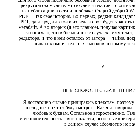
рекрутинговом сайте. Что касается текстов, то оптим
на публикацию в сети или облаке. Старый добрый Wor
PDF — так себе история. Во-первых, редкий кандидат 
PDF, да и вряд ли кто-то из редакторов будет хранить 
мегабайт. А во-вторых (и это главное), получая картин
я понимаю, что в большинстве случаев вижу текст,
редактора, и что в нем осталось от автора — тайна, пок
никаких окончательных выводов по такому текст
6.
НЕ БЕСПОКОЙТЕСЬ ЗА ВНЕШНИЙ
Я достаточно сильно придираюсь к текстам, поэтому о
последнее, на что я буду смотреть. Как я и говорила,
любовь к буквам. Остальное второстепенно. Тал
и исполнительность – вот, пожалуй, основные критери
в данном случае абсолютно не ва