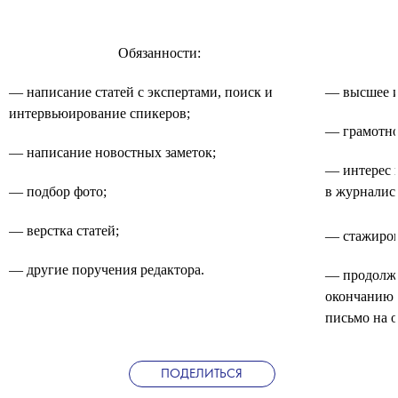
Обязанности:
— написание статей с экспертами, поиск и
— высшее и
интервьюирование спикеров;
— грамотно
— написание новостных заметок;
— интерес к
— подбор фото;
в журналис
— верстка статей;
— стажиров
— другие поручения редактора.
— продолжи
окончанию 
письмо на 
ПОДЕЛИТЬСЯ