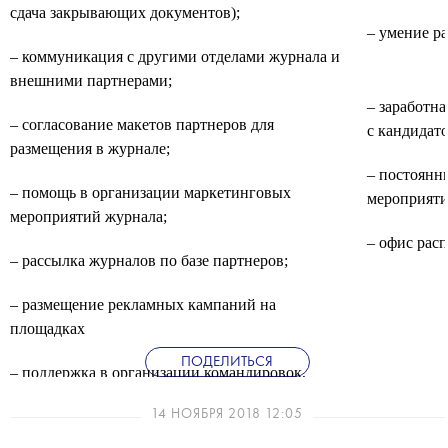
сдача закрывающих документов);
– умение р
– коммуникация с другими отделами журнала и
внешними партнерами;
– заработн
– согласование макетов партнеров для
с кандидат
размещения в журнале;
– постоянн
– помощь в организации маркетинговых
мероприяти
мероприятий журнала;
– офис рас
– рассылка журналов по базе партнеров;
– размещение рекламных кампаний на
площадках
ПОДЕЛИТЬСЯ
– поддержка в организации командировок,
совещаний руководителя.
14 НОЯБРЯ 2018 12:05