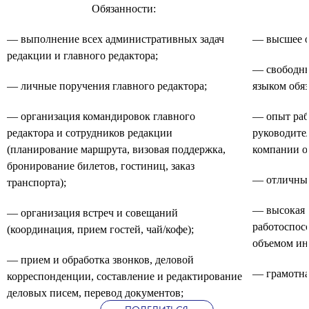
Обязанности:
— выполнение всех административных задач
— высшее о
редакции и главного редактора;
— свободны
— личные поручения главного редактора;
языком обяз
— организация командировок главного
— опыт раб
редактора и сотрудников редакции
руководите
(планирование маршрута, визовая поддержка,
компании от
бронирование билетов, гостиниц, заказ
— отличные
транспорта);
— высокая 
— организация встреч и совещаний
работоспос
(координация, прием гостей, чай/кофе);
объемом ин
— прием и обработка звонков, деловой
— грамотная
корреспонденции, составление и редактирование
деловых писем, перевод документов;