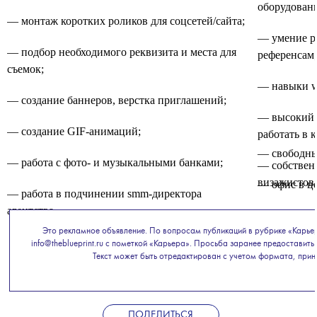
оборудовани
— монтаж коротких роликов для соцсетей/сайта;
— умение ра
— подбор необходимого реквизита и места для
референсам;
съемок;
— навыки w
— создание баннеров, верстка приглашений;
— высокий 
— создание GIF-анимаций;
работать в 
— свободны
— работа с фото- и музыкальными банками;
— собственн
визажистов 
— офис в ц
— работа в подчинении smm-директора
агентства.
Это рекламное объявление. По вопросам публикаций в рубрике «Карье
info@theblueprint.ru с пометкой «Карьера». Просьба заранее предоставить 
Текст может быть отредактирован с учетом формата, принят
ПОДЕЛИТЬСЯ