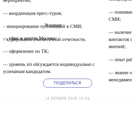
мероприятий;
— понимани
— координация пресс-туров;
СМИ;
Условия:
– инициирование публикаций в СМИ;
— наличие 
— офис в центре Москвы;
– курирование ежемесячной отчетности.
контактов 
мнений;
— оформление по ТК;
— опыт раб
— уровень з/п обсуждается индивидуально с
успешным кандидатом.
— знание о
менеджмент
ПОДЕЛИТЬСЯ
— опыт раб
14 НОЯБРЯ 2018 15:06
— опыт коо
360.