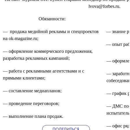
lvova@forbes.ru.
Обязанности:
— продажа медийной рекламы и спецпроектов
— знание р
на ok-magazine.ru;
— опыт работ
— оформление коммерческого предложения,
разработка рекламных кампаний;
— оформле
— работа с рекламными агентствами и с
— заработна
прямыми клиентами;
собеседова
— составление медиапланов;
— график р
— проведение переговоров;
— ДМС пос
испытатель
— выполнение плана продаж.
— офис ряд
ПОДЕЛИТЬСЯ