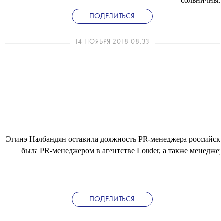
больничных 
ПОДЕЛИТЬСЯ
14 НОЯБРЯ 2018 08:33
Эгинэ Налбандян оставила должность PR-менеджера российског
была PR-менеджером в агентстве Louder, а также менедже
ПОДЕЛИТЬСЯ