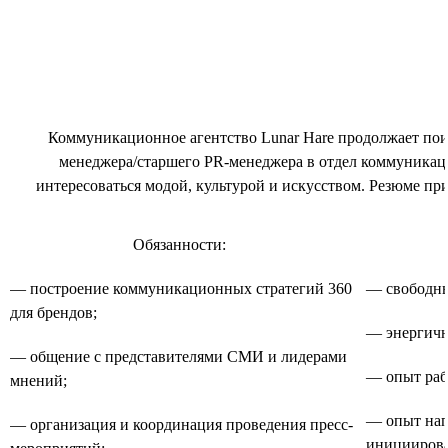
Коммуникационное агентство Lunar Hare продолжает пои
менеджера/старшего PR-менеджера в отдел коммуникац
интересоваться модой, культурой и искусством. Резюме при
Обязанности:
— построение коммуникационных стратегий 360
— свободны
для брендов;
— энергичн
— общение с представителями СМИ и лидерами
— опыт рабо
мнений;
— опыт нап
— организация и координация проведения пресс-
инициирова