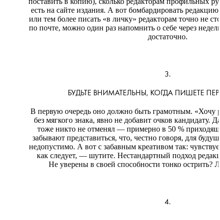
поставить в копию), сколько редакторам профильных р
есть на сайте издания. А вот бомбардировать редакци
или тем более писать «в личку» редакторам точно не ст
по почте, можно один раз напомнить о себе через неде
достаточно.
3.
БУДЬТЕ ВНИМАТЕЛЬНЫ, КОГДА ПИШЕТЕ ПЕ
В первую очередь оно должно быть грамотным. «Хочу р
без мягкого знака, явно не добавит очков кандидату. 
тоже никто не отменял — примерно в 50 % приходящ
забывают представиться, что, честно говоря, для буду
недопустимо. А вот с забавным креативом так: чувствуе
как следует, — шутите. Нестандартный подход редакц
Не уверены в своей способности тонко острить? 
4.