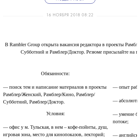
16 НОЯБРЯ 2018 08:22
В Rambler Group открыта вакансия редактора в проекты Рамб
Субботний и Рамблер/Доктор. Резюме присылайте на по
Обязанности:
— поиск тем и написание материалов в проекты
— опыт раб
Рамблер/Женский, Рамблер/Кино, Рамблер/
— абсолютн
Субботний, Рамблер/Доктор.
Условия:
— умение б
потоке;
— офис у м. Тульская, в нем – кофе-пойнты, душ,
игровая зона, место для кинопоказов, лекторий;
— английски