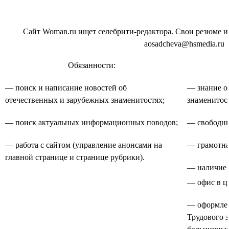
Сайт Woman.ru ищет селебрити-редактора. Свои резюме и
aosadcheva@hsmedia.ru
Обязанности:
— поиск и написание новостей об
— знание о
отечественных и зарубежных знаменитостях;
знаменитос
— поиск актуальных информационных поводов;
— свободны
— работа с сайтом (управление анонсами на
— грамотная
главной странице и странице рубрики).
— наличие 
— офис в ц
— оформлен
Трудового з