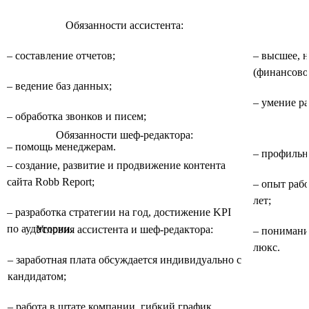
Обязанности ассистента:
– составление отчетов;
– высшее, 
(финансово
– ведение баз данных;
– умение р
– обработка звонков и писем;
Обязанности шеф-редактора:
– помощь менеджерам.
– профильн
– создание, развитие и продвижение контента
сайта Robb Report;
– опыт раб
лет;
– разработка стратегии на год, достижение KPI
по аудитории.
Условия ассистента и шеф-редактора:
– понимани
люкс.
– заработная плата обсуждается индивидуально с
кандидатом;
– работа в штате компании, гибкий график