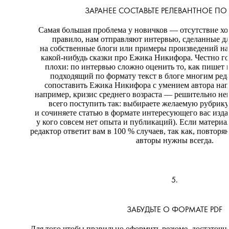
ЗАРАНЕЕ СОСТАВЬТЕ РЕЛЕВАНТНОЕ П
Самая большая проблема у новичков — отсутствие х
правило, нам отправляют интервью, сделанные дл
на собственные блоги или примеры произведений на
какой-нибудь сказки про Ежика Никифора. Честно го
плохи: по интервью сложно оценить то, как пишет 
подходящий по формату текст в блоге многим реда
сопоставить Ежика Никифора с умением автора напи
например, кризис среднего возраста — решительно не
всего поступить так: выбираете желаемую рубрику
и сочиняете статью в формате интересующего вас издан
у кого совсем нет опыта и публикаций). Если материа
редактор ответит вам в 100 % случаев, так как, повтор
авторы нужны всегда.
5.
ЗАБУДЬТЕ О ФОРМАТЕ PDF
Для того чтобы правильно оформить резюме, достаточн