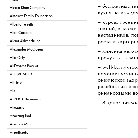
— бесплатные за
Akram Khan Company
кухня на каждом
Aksenov Family Foundation
— курсы, тренин
Alberta Ferretti
знаний, а также
Aldo Coppola
наставников, по
Alena Akhmadulina
роста и карьерн
Alexander McQueen
— линейка льгот
продукты Т‑Бан
Alfa Only
AliExpress Россия
— well-being-пр
помогает улучши
ALL WE NEED
физическое здор
AllTime
разобраться с 
Alo
финансовыми во
ALROSA Diamonds
— 3 дополнитель
Altuzarra
Amazing Red
Amazon Music
Amediateka