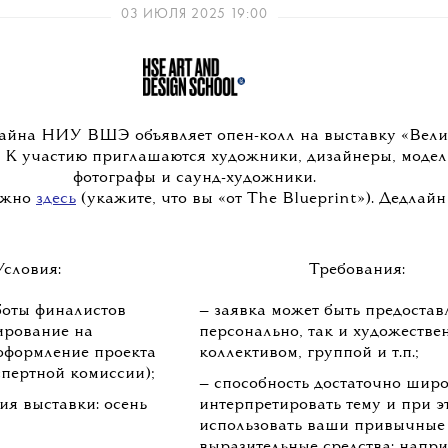
03 ИЮЛЯ 2025 19:00
айна НИУ ВШЭ объявляет опен-колл на выставку «Вел
. К участию приглашаются художники, дизайнеры, модел
фотографы и саунд-художники.
ожно
здесь
(укажите, что вы «от The Blueprint»). Дедлайн
Условия:
Требования:
боты финалистов
— заявка может быть предостав
ирование на
персонально, так и художеств
оформление проекта
коллективом, группой и т.п.;
пертной комиссии);
— способность достаточно шир
ия выставки: осень
интерпретировать тему и при э
использовать ваши привычные
выразительные средства: напри