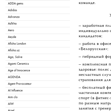
команде.
ADDA gems
Adidas
Advanza
AdVita
— заработная пл
Aero
индивидуально 
кандидатом;
Aeyde
— работа в офисе
Afisha London
«Белорусская»;
Afisha.uz
— гибридный фо
Aga, Salve
Agami Ceramics
— комплексная п
здоровье: полис
Age of Innocence
несчастных случ
AGENDA
страхования для
Agent Provocateur
— бесплатный фи
AI Influence
частичная компе
Aim clo
спорт (в фитнес
по разным напр
AIW
занятия с трене
Aizel