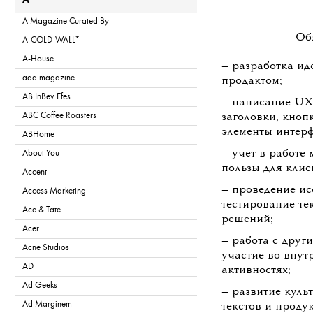
A
A Magazine Curated By
Об
A-COLD-WALL*
A-House
— разработка ид
aaa.magazine
продактом;
AB InBev Efes
— написание UX-
ABC Coffee Roasters
заголовки, кноп
элементы интерф
ABHome
— учет в работе
About You
пользы для клие
Accent
— проведение ис
Access Marketing
тестирование те
Ace & Tate
решений;
Acer
— работа с друг
Acne Studios
участие во вну
AD
активностях;
Ad Geeks
— развитие куль
Ad Marginem
текстов и проду