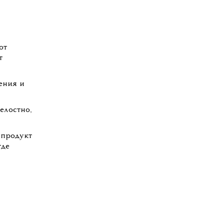
от
т
ения и
елостно,
 продукт
где