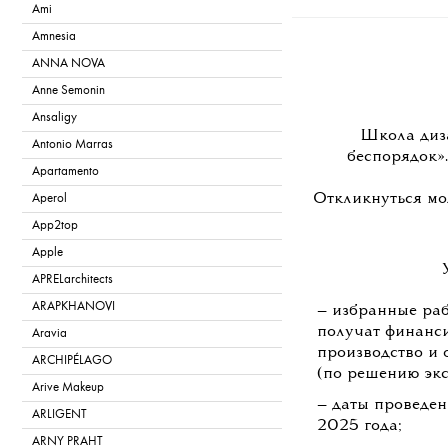
Ami
Amnesia
ANNA NOVA
Anne Semonin
Ansaligy
Школа диз
Antonio Marras
беспорядок»
Apartamento
Откликнуться м
Aperol
App2top
Apple
APRELarchitects
ARAPKHANOVI
— избранные ра
получат финанс
Aravia
производство и 
ARCHIPÉLAGO
(по решению экс
Arive Makeup
— даты проведен
ARLIGENT
2025 года;
ARNY PRAHT