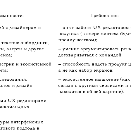
язанности:
Требования:
ей с дизайнером и
— опыт работы UX-редактором 
полугода (в сфере финтеха буде
преимуществом);
текстов: онбординги,
ки, алерты и другие
— умение аргументировать реш
ейса;
договариваться с командой;
 метрик и экосистемной
— способность видеть продукт ц
нта;
а не как набор экранов;
следований,
— экосистемное мышление (как
кстов и дизайн-
связан с другими сервисами и 
находится в общей картине).
ими UX-редакторами,
трикомандных
туры интерфейсных
ктового подхода в