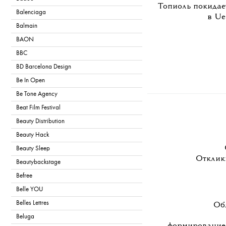
Топиоль покидае
Balenciaga
в Ue
Balmain
BAON
BBC
BD Barcelona Design
Be In Open
Be Tone Agency
Beat Film Festival
Beauty Distribution
Beauty Hack
Beauty Sleep
Отклик
Beautybackstage
Befree
Belle YOU
Belles Lettres
Об
Beluga