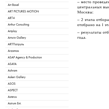
— место проведе
Art Basel
центральных вы
ART PICTURES MOTION
Москвы;
ART4
— 2 этапа отбор
Arthur Consulting
отобрано на 1 эт
Artplay
— результаты от
года.
Artwin Gallery
ARTПатруль
Arzamas
ASAP Agency & Production
ASAYA
Ashram
Askeri Gallery
ASOS
ASPECT
Asterus
Astrum Ent.