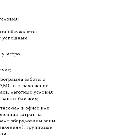
Условия:
ата обсуждается
с успешным
 у метро
рмат;
рограмма заботы о
 ДМС и страховка от
аев, льготные условия
 ваших близких;
тнес-зал в офисе или
нсация затрат на
-зале оборудованы зоны
авлениям), групповые
ром;