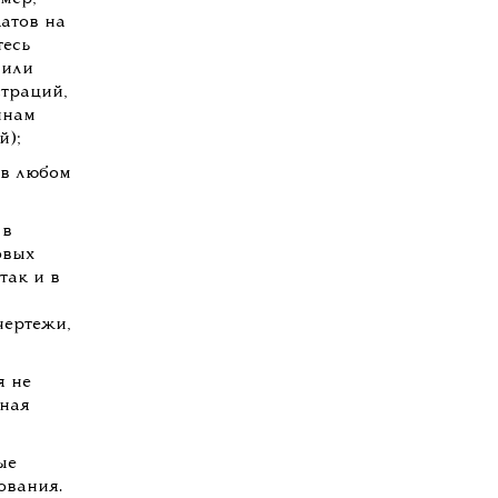
атов на
тесь
 или
траций,
инам
й);
 в любом
 в
овых
так и в
чертежи,
я не
ьная
ые
ования.