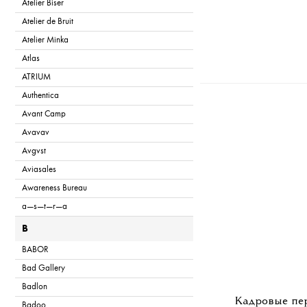
Atelier Biser
Atelier de Bruit
Atelier Minka
Atlas
ATRIUM
Authentica
Avant Camp
Avavav
Avgvst
Aviasales
Awareness Bureau
a—s—t—r—a
B
BABOR
Bad Gallery
Badlon
Кадровые пер
Badoo