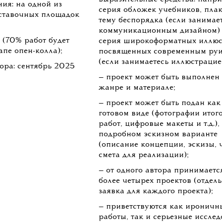
ния: на одной из
серия обложек учебников, плак
ставочных площадок
тему беспорядка (если занимае
коммуникационным дизайном)
а (70% работ будет
серия широкоформатных иллюс
апе опен-колла);
посвященных современным ру
(если занимаетесь иллюстрацие
бора: сентябрь 2025
— проект может быть выполнен
жанре и материале;
— проект может быть подан как
готовом виде (фотографии итог
работ, цифровые макеты и т.д.), 
подробном эскизном варианте
(описание концепции, эскизы, 
смета для реализации);
— от одного автора принимаетс
более четырех проектов (отдел
заявка для каждого проекта);
— приветствуются как ироничн
работы, так и серьезные исслед