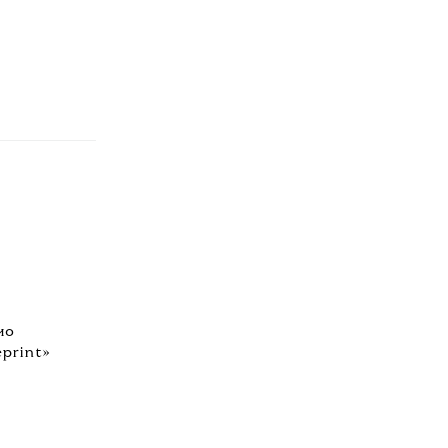
ио
print»