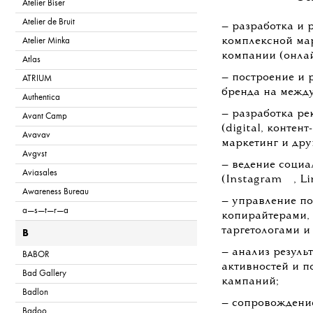
Atelier Biser
Atelier de Bruit
— разработка и 
комплексной ма
Atelier Minka
компании (онлай
Atlas
— построение и 
ATRIUM
бренда на межд
Authentica
— разработка р
Avant Camp
(digital, контент
Avavav
маркетинг и дру
Avgvst
— ведение социа
Aviasales
💧
(Instagram
, Li
Awareness Bureau
— управление п
a—s—t—r—a
копирайтерами,
таргетологами и
B
— анализ резуль
BABOR
активностей и п
Bad Gallery
кампаний;
Badlon
— сопровождени
Badoo