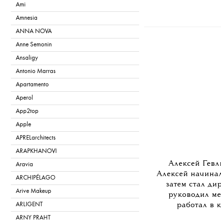
Ami
Amnesia
ANNA NOVA
Anne Semonin
Ansaligy
Antonio Marras
Apartamento
Aperol
App2top
Apple
APRELarchitects
ARAPKHANOVI
Алексей Гев
Aravia
Алексей начинал
ARCHIPÉLAGO
затем стал ди
Arive Makeup
руководил ме
ARLIGENT
работал в 
ARNY PRAHT