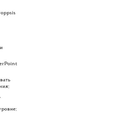
oppsis
ли
erPoint
вать
ния;
,
уровне;