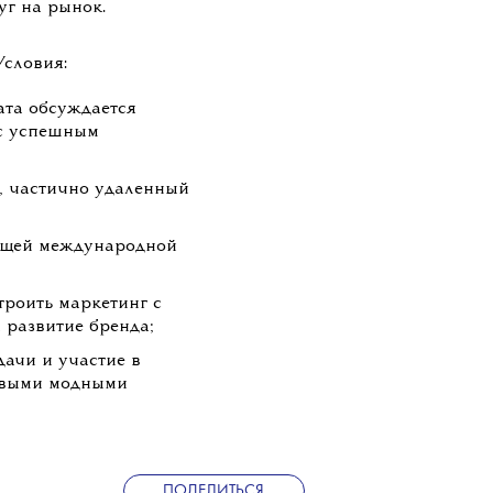
уг на рынок.
Условия:
ата обсуждается
с успешным
, частично удаленный
тущей международной
троить маркетинг с
а развитие бренда;
дачи и участие в
овыми модными
ПОДЕЛИТЬСЯ