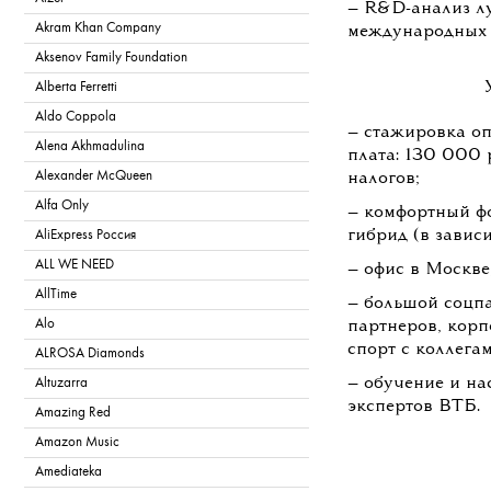
— R&D-анализ л
Akram Khan Company
международных 
Aksenov Family Foundation
Alberta Ferretti
Aldo Coppola
— стажировка оп
Alena Akhmadulina
плата: 130 000 
Alexander McQueen
налогов;
Alfa Only
— комфортный фо
гибрид (в завис
AliExpress Россия
ALL WE NEED
— офис в Москве
AllTime
— большой соцпа
Alo
партнеров, корп
спорт с коллегам
ALROSA Diamonds
— обучение и на
Altuzarra
экспертов ВТБ.
Amazing Red
Amazon Music
Amediateka