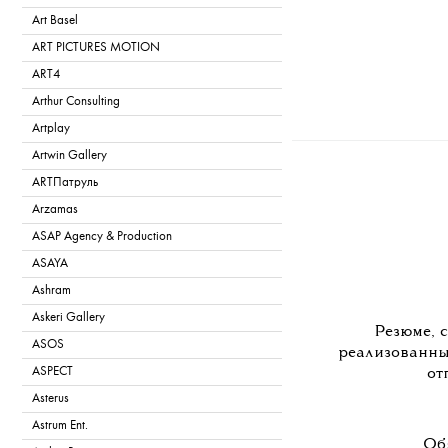
Art Basel
ART PICTURES MOTION
ART4
Arthur Consulting
Artplay
Artwin Gallery
ARTПатруль
Arzamas
ASAP Agency & Production
ASAYA
Ashram
Askeri Gallery
Резюме, 
ASOS
реализованны
ASPECT
от
Asterus
Astrum Ent.
Об