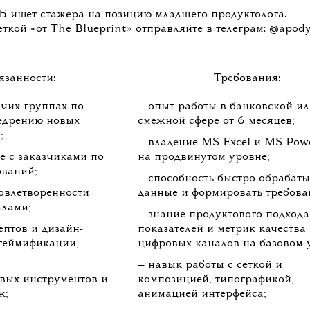
Б ищет стажера на позицию младшего продуктолога.
ткой «от The Blueprint» отправляйте в телеграм: @apody
язанности:
Требования:
очих группах по
— опыт работы в банковской и
недрению новых
смежной сфере от 6 месяцев;
;
— владение MS Excel и MS Pow
е с заказчиками по
на продвинутом уровне;
ований;
— способность быстро обрабаты
овлетворенности
данные и формировать требова
лами;
— знание продуктового подхода
ептов и дизайн-
показателей и метрик качества
 геймификации,
цифровых каналов на базовом 
— навык работы с сеткой и
вых инструментов и
композицией, типографикой,
ж;
анимацией интерфейса;