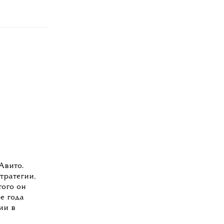
Авито.
тратегии,
того он
е года
ии в