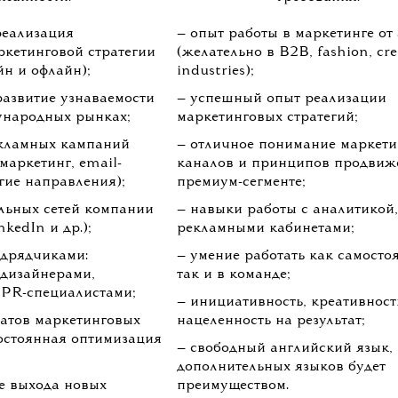
реализация
— опыт работы в маркетинге от 
ркетинговой стратегии
(желательно в B2B, fashion, cre
н и офлайн);
industries);
развитие узнаваемости
— успешный опыт реализации
ународных рынках;
маркетинговых стратегий;
екламных кампаний
— отличное понимание маркет
-маркетинг, email-
каналов и принципов продвиж
гие направления);
премиум-сегменте;
льных сетей компании
— навыки работы с аналитикой
nkedIn и др.);
рекламными кабинетами;
одрядчиками:
— умение работать как самостоя
 дизайнерами,
так и в команде;
 PR-специалистами;
— инициативность, креативност
татов маркетинговых
нацеленность на результат;
остоянная оптимизация
— свободный английский язык,
дополнительных языков будет
е выхода новых
преимуществом.