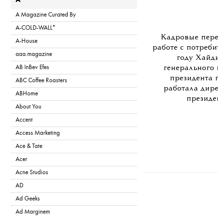
A
A Magazine Curated By
A-COLD-WALL*
Кадровые пере
A-House
работе с потреби
aaa.magazine
году Хайд
AB InBev Efes
генерального 
президента 
ABC Coffee Roasters
работала дире
ABHome
президе
About You
Accent
Access Marketing
Ace & Tate
Acer
Acne Studios
AD
Ad Geeks
Ad Marginem