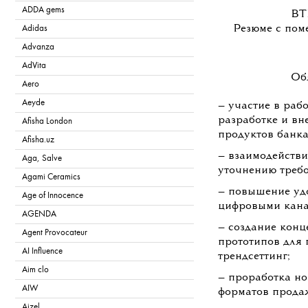
ADDA gems
ВТ
Резюме с поме
Adidas
Advanza
AdVita
Об
Aero
Aeyde
— участие в раб
разработке и в
Afisha London
продуктов банка
Afisha.uz
— взаимодействи
Aga, Salve
уточнению треб
Agami Ceramics
— повышение уд
Age of Innocence
цифровыми кана
AGENDA
— создание конц
Agent Provocateur
прототипов для
AI Influence
трендсеттинг;
Aim clo
— проработка но
AIW
форматов прода
Aizel