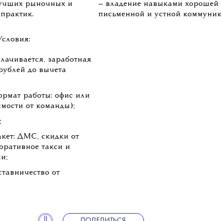
учших рыночных и
— владение навыками хорошей
практик.
письменной и устной коммуник
Условия:
лачивается, заработная
рублей до вычета
рмат работы: офис или
имости от команды);
;
кет: ДМС, скидки от
оративное такси и
и;
ставничество от
ПОДЕЛИТЬСЯ