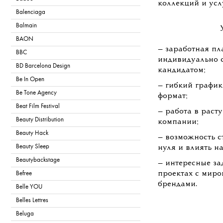
коллекций и усл
Balenciaga
Balmain
BAON
— заработная пл
BBC
индивидуально 
BD Barcelona Design
кандидатом;
Be In Open
— гибкий график
Be Tone Agency
формат;
Beat Film Festival
— работа в рас
Beauty Distribution
компании;
Beauty Hack
— возможность с
Beauty Sleep
нуля и влиять н
Beautybackstage
— интересные за
проектах с мир
Befree
брендами.
Belle YOU
Belles Lettres
Beluga