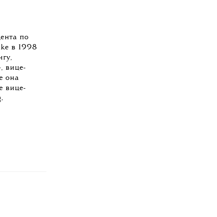
ента по
ke в 1998
гу,
, вице-
e она
е вице-
.