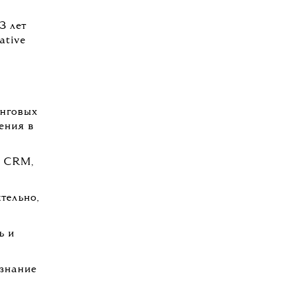
3 лет
ative
инговых
ения в
, CRM,
тельно,
ь и
 знание