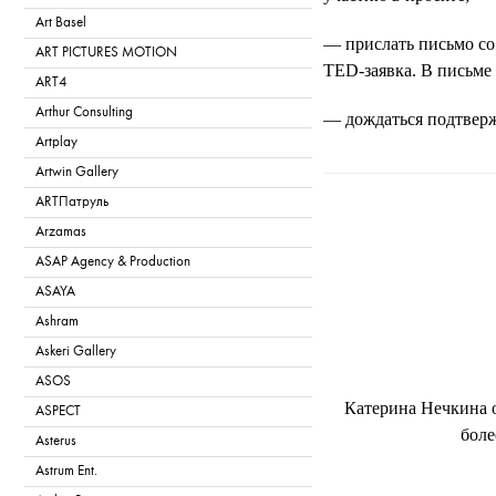
Art Basel
— прислать письмо со 
ART PICTURES MOTION
TED-заявка. В письме 
ART4
Arthur Consulting
— дождаться подтверж
Artplay
Artwin Gallery
T
ARTПатруль
Arzamas
ASAP Agency & Production
ASAYA
Ashram
Askeri Gallery
ASOS
Катерина Нечкина о
ASPECT
боле
Asterus
Astrum Ent.