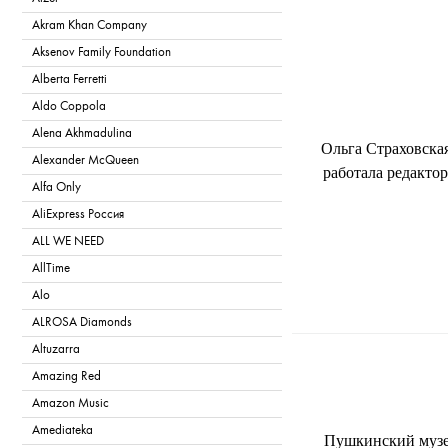
Akram Khan Company
Aksenov Family Foundation
Alberta Ferretti
Aldo Coppola
Alena Akhmadulina
Ольга Страховская
Alexander McQueen
работала редакто
Alfa Only
AliExpress Россия
ALL WE NEED
AllTime
Alo
ALROSA Diamonds
Altuzarra
T
Amazing Red
Amazon Music
Amediateka
Пушкинский музей