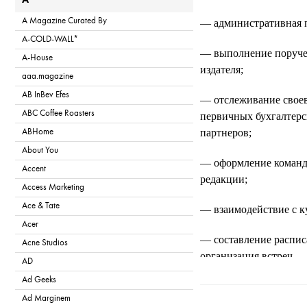
A
A Magazine Curated By
— административная 
A-COLD-WALL*
— выполнение поручен
A-House
издателя;
aaa.magazine
AB InBev Efes
— отслеживание свое
ABC Coffee Roasters
первичных бухгалтерс
партнеров;
ABHome
About You
— оформление команд
Accent
редакции;
Access Marketing
Ace & Tate
— взаимодействие с к
Acer
— составление распис
Acne Studios
организация встреч.
AD
Ad Geeks
T
Ad Marginem