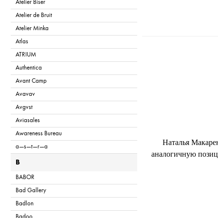
Atelier Biser
Atelier de Bruit
Atelier Minka
Atlas
T
ATRIUM
Authentica
Avant Camp
Avavav
Avgvst
Aviasales
Awareness Bureau
Наталья Макарен
a—s—t—r—a
аналогичную позици
B
BABOR
Bad Gallery
Badlon
Badoo