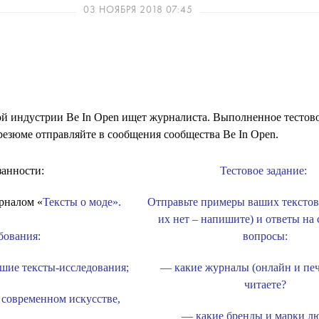
03 НОЯБРЯ 2018 07:45
 индустрии Be In Open ищет журналиста. Выполненное тестово
резюме отправляйте в сообщения сообщества Be In Open.
занности:
Тестовое задание:
рналом «
Тексты о моде».
Отправьте примеры ваших текстов 
их нет – напишите) и ответы на
бования:
вопросы:
шие тексты-исследования;
— какие журналы (онлайн и пе
читаете?
 современном искусстве,
— какие бренды и марки л