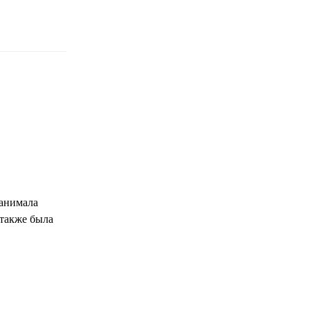
занимала
 также была