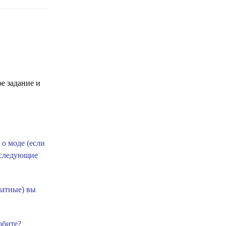
е задание и
о моде (если
 следующие
чатные) вы
юбите?