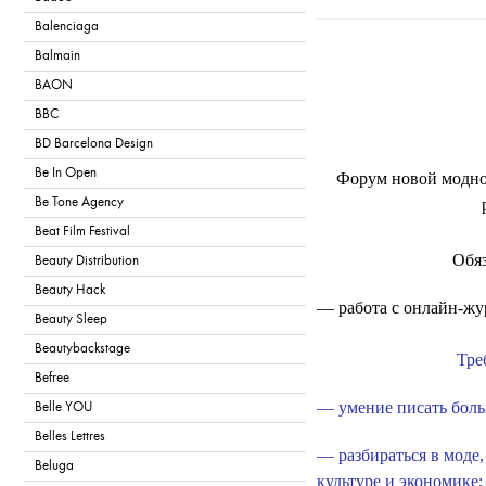
Balenciaga
T
Balmain
BAON
BBC
BD Barcelona Design
Be In Open
Форум новой модной
Be Tone Agency
Beat Film Festival
Обя
Beauty Distribution
Beauty Hack
— работа с онлайн-жу
Beauty Sleep
Beautybackstage
Тре
Befree
— умение писать боль
Belle YOU
Belles Lettres
— разбираться в моде,
Beluga
культуре и экономике;