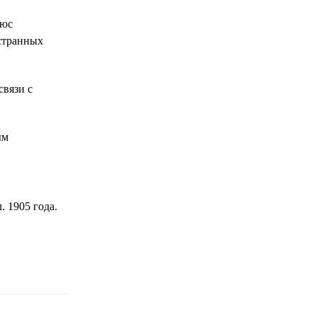
люс
остранных
связи с
ым
. 1905 года.