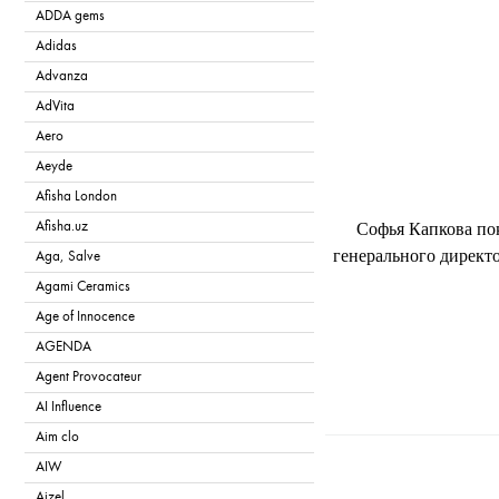
ADDA gems
Adidas
Advanza
AdVita
Aero
Aeyde
Afisha London
Afisha.uz
Софья Капкова пок
генерального директо
Aga, Salve
Agami Ceramics
Age of Innocence
AGENDA
Agent Provocateur
AI Influence
Aim clo
T
AIW
Aizel