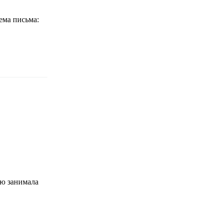
ема письма:
ую занимала