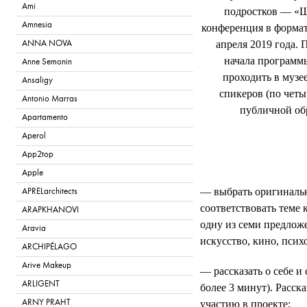
Ami
подростков — «Ш
Amnesia
конференция в формат
апреля 2019 года. 
ANNA NOVA
начала программы
Anne Semonin
проходить в музе
Ansaligy
спикеров (по четы
Antonio Marras
публичной обр
Apartamento
Aperol
App2top
Apple
— выбрать оригинальн
APRELarchitects
соответствовать теме 
ARAPKHANOVI
одну из семи предложе
Aravia
искусство, кино, псих
ARCHIPÉLAGO
Arive Makeup
— рассказать о себе и 
ARLIGENT
более 3 минут). Расск
ARNY PRAHT
участию в проекте;