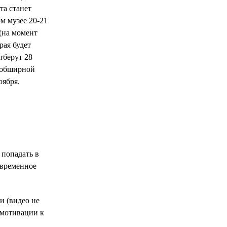
а станет
м музее 20-21
 (на момент
рая будет
тберут 28
и обширной
оября.
 попадать в
овременное
ии (видео не
 мотивации к