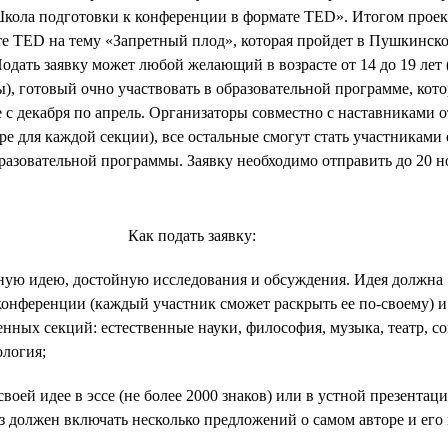
кола подготовки к конференции в формате TED». Итогом проект
е TED на тему «Запретный плод», которая пройдет в Пушкинско
Подать заявку может любой желающий в возрасте от 14 до 19 лет
), готовый очно участвовать в образовательной программе, кото
е с декабря по апрель. Организаторы совместно с наставниками о
ре для каждой секции), все остальные смогут стать участникам
азовательной программы. Заявку необходимо отправить до 20 н
Как подать заявку:
ую идею, достойную исследования и обсуждения. Идея должна
конференции (каждый участник сможет раскрыть ее по-своему) и
нных секций: естественные науки, философия, музыка, театр, с
ология;
своей идее в эссе (не более 2000 знаков) или в устной презентац
аз должен включать несколько предложений о самом авторе и его