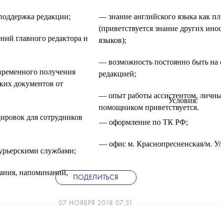
поддержка редакции;
— знание английского языка как п
(приветствуется знание других ин
ий главного редактора и
языков);
— возможность постоянно быть на 
временного получения
редакцией;
ких документов от
— опыт работы ассистентом, личн
Условия:
помощником приветствуется.
ировок для сотрудников
— оформление по ТК РФ;
— офис м. Краснопресненская/м. Ул
урьерскими службами;
ания, напоминаний,
ПОДЕЛИТЬСЯ
07 НОЯБРЯ 2018 07:31