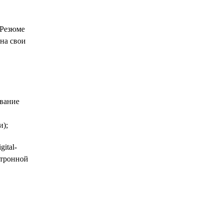
 Резюме
на свои
ование
и);
ital-
ктронной