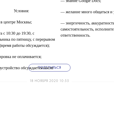
— знание Google Docs;
Условия:
— желание много общаться и 
в центре Москвы;
— энергичность, аккуратность
самостоятельность, исполните
 с 10:30 до 19:30, с
ответственность.
ьника по пятницу, с перерывом
 (время работы обсуждается);
ровка не оплачивается;
устройство обсуждается после
ПОДЕЛИТЬСЯ
го прохождения стажировки.
18 НОЯБРЯ 2020 10:55