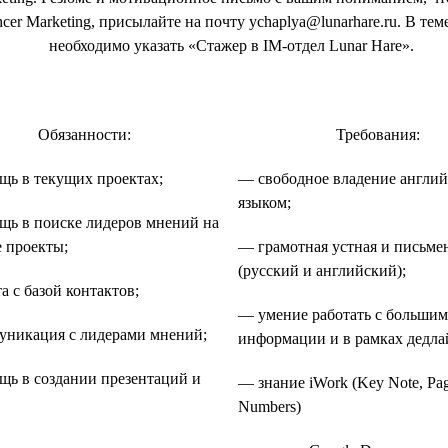
ncer Marketing, присылайте на почту ychaplya@lunarhare.ru. В тем
необходимо указать «Стажер в IM-отдел Lunar Hare».
Обязанности:
Требования:
ь в текущих проектах;
— свободное владение англи
языком;
ь в поиске лидеров мнений на
 проекты;
— грамотная устная и письме
(русский и английский);
а с базой контактов;
— умение работать с больши
никация с лидерами мнений;
информации и в рамках дедла
ь в создании презентаций и
— знание iWork (Key Note, Pag
.
Numbers)