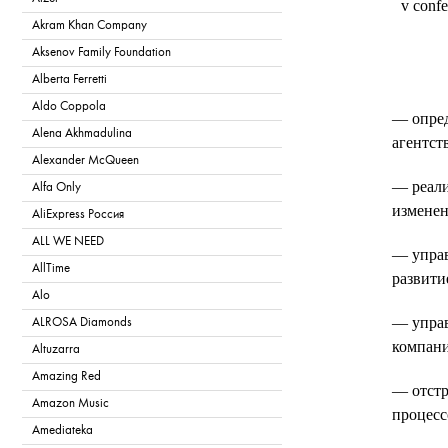
v conf
Akram Khan Company
Aksenov Family Foundation
Alberta Ferretti
Aldo Coppola
— опред
Alena Akhmadulina
агентст
Alexander McQueen
— реали
Alfa Only
изменен
AliExpress Россия
ALL WE NEED
— управ
AllTime
развити
Alo
— управ
ALROSA Diamonds
компани
Altuzarra
Amazing Red
— отстр
Amazon Music
процесс
Amediateka