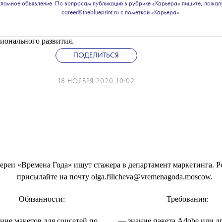
кламное объявление. По вопросам публикаций в рубрике «Карьера» пишите, пожал
career@theblueprint.ru с пометкой «Карьера».
ие в корпоративной программе
ионального развития.
ПОДЕЛИТЬСЯ
18 НОЯБРЯ 2020 10:02
ереи «Времена Года» ищут стажера в департамент маркетинга. 
присылайте на почту olga.filicheva@vremenagoda.moscow.
Обязанности:
Требования:
ние макетов для соцсетей по
— знание пакета Adobe или д