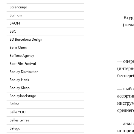
Balenciaga
Balmain
Kryg
BAON
(жела
BBC
BD Barcelona Design
Be In Open
Be Tone Agency
— опера
Beat Film Festival
(интерн
Beauty Distribution
беспере
Beauty Hack
Beauty Sleep
— выбор
ассорти
Beautybackstage
инструм
Befree
среднег
Belle YOU
Belles Lettres
— анали
Beluga
истории