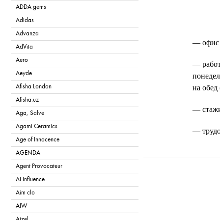
ADDA gems
Adidas
Advanza
— офис 
AdVita
Aero
— работа
Aeyde
понедел
Afisha London
на обед
Afisha.uz
— стажи
Aga, Salve
Agami Ceramics
— трудо
Age of Innocence
успешно
AGENDA
Agent Provocateur
T
AI Influence
Aim clo
AIW
Aizel