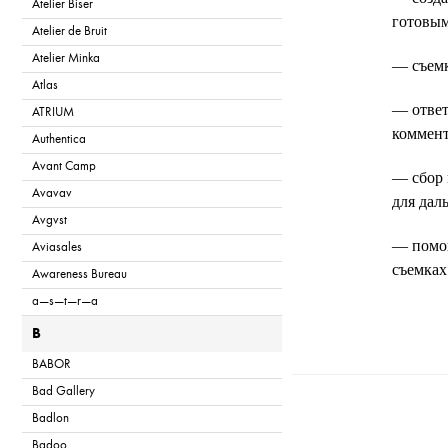
Atelier Biser
готовым
Atelier de Bruit
Atelier Minka
— съемк
Atlas
— ответ
ATRIUM
коммент
Authentica
Avant Camp
— сбор 
Avavav
для дал
Avgvst
— помощ
Aviasales
съемках
Awareness Bureau
a—s—t—r—a
B
BABOR
Bad Gallery
T
Badlon
Badoo