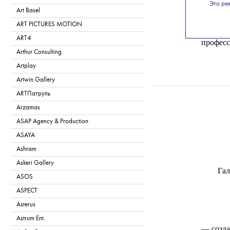
Это ре
связи;
Art Basel
ART PICTURES MOTION
— участ
ART4
професс
Arthur Consulting
Artplay
Artwin Gallery
ARTПатруль
T
Arzamas
ASAP Agency & Production
ASAYA
Ashram
Askeri Gallery
Гал
ASOS
ASPECT
Asterus
Astrum Ent.
— созда