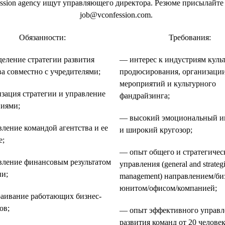
ession agency ищут управляющего директора. Резюме присылайте
job@vconfession.com.
Обязанности:
Требования:
еление стратегии развития
— интерес к индустриям куль
ва совместно с учредителями;
продюсирования, организаци
мероприятий и культурного
зация стратегии и управление
фандрайзинга;
иями;
— высокий эмоциональный и
ление командой агентства и ее
и широкий кругозор;
е;
— опыт общего и стратегичес
ление финансовым результатом
управления (general and strateg
и;
management) направлением/би
юнитом/офисом/компанией;
аивание работающих бизнес-
ов;
— опыт эффективного управл
развития команд от 20 человек