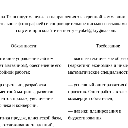
ina Team ищут менеджера направления электронной коммерции.
тельно с фотографией) и сопроводительное письмо со ссылками 
соцсети присылайте на почту е.yakel@krygina.com.
Обязанности:
Требования:
тивное управление сайтом
— высшее техническое образ
ет-магазином), обеспечение его
(маркетинг, экономика и иные
бойной работы;
математические специальност
 стратегии, разработка
— успешный опыт развития dig
ментной матрицы, развитие
проектов. Опыт работы в эле
ентов продаж, увеличение
коммерции обязателен;
о чека и конверсии.
— навыки планирования и
тика продаж, клиентской базы,
бюджетирования;
, отслеживание тенденций,