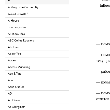
A
Influe
A Magazine Curated By
A-COLD-WALL*
A-House
aaa.magazine
AB InBev Efes
ABC Coffee Roasters
— помощ
ABHome
About You
— помощ
текущие
Accent
Access Marketing
— работ
Ace & Tate
Acer
— комму
Acne Studios
— помощ
AD
отчетов
Ad Geeks
Ad Marginem