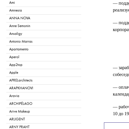
— подде
Ami
реализу
Amnesia
ANNA NOVA
— подде
Anne Semonin
корпора
Ansaligy
Antonio Marras
Apartamento
Aperol
App2top
— зараб
Apple
собесед
APRELarchitects
— оплач
ARAPKHANOVI
календа
Aravia
ARCHIPÉLAGO
— рабоч
Arive Makeup
10 до 1
ARLIGENT
— ежеме
ARNY PRAHT