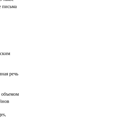
е письма
йским
нная речь
м объемом
йнов
es,