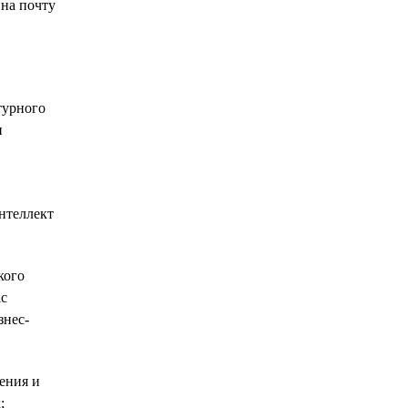
 на почту
турного
и
нтеллект
кого
ic
знес-
ения и
;